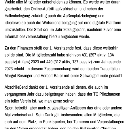
Wohle aller Mitglieder entscheiden zu können. Es werde weiter daran
gearbeitet, den Online-Auftritt aufzufrischen und neben der
Hallenbelegung zukünftig auch die Außenplatzbelegung und
idealerweise auch die Wirtsdienstbelegung auf eine digitale Plattform
umzustellen. Der Start sei im Jahr 2025 geplant, nachdem zuvor eine
Informationsveranstaltung hierzu angeboten werde.
Zu den Finanzen stellt der 1. Vorsitzende fest, dass diese weiterhin
solide sind. Die Mitgliederzahl habe sich von 431 (297 aktiv, 134
passiv) Anfang 2023 auf 449 (312 aktiv, 137 passiv) zum Jahresende
2023 erhöht. In diesem Zusammenhang wird den beiden Trauerfällen
Margot Besinger und Herbert Baier mit einer Schweigeminute gedacht.
Abschließend dankt der 1. Vorsitzende all denen, die auch im
vergangenen Jahr dazu beigetragen haben, dass der TC Pliezhausen
ein toller Verein ist, wo man gerne seinen
Sport betreibt, aber auch zu geselligen Anlässen das eine oder andere
Mal vorbeischaut. Sein Dank gilt insbesondere allen Mitgliedern, die
sich auf dem Platz, in Punktspielen, bei Turnieren und Veranstaltungen
für den Verein eingesetzt haben, den beiden Platzwarten Christian