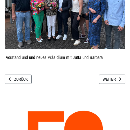
Vorstand und und neues Präsidium mit Jutta und Barbara
VORHERIGER BEITRAG: BESUCH DER LANDESGARTENSCHAU IN WANGEN
NÄCHSTER BEIT
ZURÜCK
WEITER