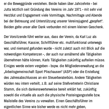
er die Beweggründe verstehen. Beide haben über Jahrzehnte - bei
Jutta letztlich seit Gründung des Vereins im Jahr 1971 - mit sehr viel
Herzblut und Engagement viele Vormittage, Nachmittage und Abende
bei der Betreuung und Unterstützung unserer Vereinsjugend „geopfert“.
Beiden gelte unser aller Dank verbunden mit einem kleinen Geschenk.
Der Vorsitzende führt weiter aus, dass der Verein, da Karl Luz als
Geschäftsführer, Kassier, Schriftführer etc. multifunktional unterwegs
war, und niemand gefunden wurde - nicht zuletzt auch mit Blick auf die
notwendigen Kompetenzen -, der auch nur annähernd alle Tätigkeiten
übernehmen hätte können, Karls Tätigkeiten zukünftig aufteilen müsse.
Einiges werde extern vergeben - bspw. die Mitgliederverwaltung an die
„Arbeitsgemeinschaft Sport Pliezhausen“ (ASP) oder die Erstellung
des Jahresabschlusses an ein Steuerberaterbüro. Andere Tätigkeiten
würden neu intern verteilt, z.B. auf seine Stellvertreterin Christiane
Stamm, die sich dankenswerterweise bereit erklärt hat, zukünftig
sowohl die virtuelle als auch die physische Posteingangsstelle bzw.
Mailstelle des Vereins zu verwalten. Einen Geschäftsführer im
eigentlichen Sinne wie bisher werde es nicht mehr geben,