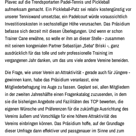
Plavec auf die Trendsportarten Padel-Tennis und Pickleball
aufmerksam gemacht. Ein Pickleball-Patz sei relativ kostengünstig vor
unserer Tenniswand umsetzbar, ein Padelcourt würde voraussichtlich
Investitionskosten in sechsstelliger Höhe verursachen. Das Präsidium
befasse sich derzeit mit diesen Überlegungen. Und wenn er schon
Trainer Cane erwähne, so wolle er ihm an dieser Stelle - zusammen
mit seinem kongenialen Partner Sebastijan „Seba“ Briski -, ganz
ausdrücklich für das tolle und sehr professionelle Training im
vergangenen Jahr danken, um das uns viele andere Vereine beneiden.
Die Frage, wie unser Verein an Attraktivität - gerade auch für Jüngere -
gewinnen kann, habe das Präsidium veranlasst, eine
Mitgliederbefragung ins Auge zu fassen. Geplant sei, allen Mitgliedern
in der zweiten Jahreshälfte einen Fragenkatalog zuzusenden, in dem
sie die bisherigen Angebote und Fazilitäten des TCP bewerten, die
eigenen Wünsche und Präferenzen für die zukünftige Ausrichtung des
Vereins äußern und Vorschläge für eine höhere Attraktivität des
Vereins einbringen können. Das Präsidium hoffe, auf der Grundlage
dieser Umfrage dann effektiver und passgenauer im Sinne und zum