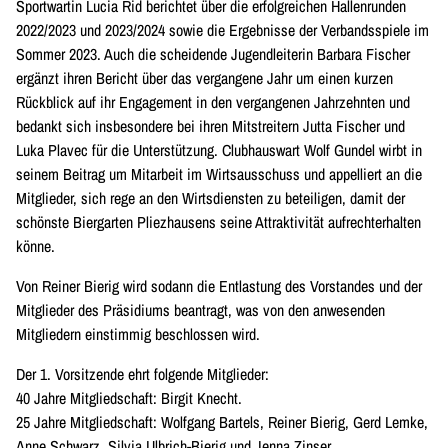
Sportwartin Lucia Rid berichtet über die erfolgreichen Hallenrunden
2022/2023 und 2023/2024 sowie die Ergebnisse der Verbandsspiele im
Sommer 2023. Auch die scheidende Jugendleiterin Barbara Fischer
ergänzt ihren Bericht über das vergangene Jahr um einen kurzen
Rückblick auf ihr Engagement in den vergangenen Jahrzehnten und
bedankt sich insbesondere bei ihren Mitstreitern Jutta Fischer und
Luka Plavec für die Unterstützung. Clubhauswart Wolf Gundel wirbt in
seinem Beitrag um Mitarbeit im Wirtsausschuss und appelliert an die
Mitglieder, sich rege an den Wirtsdiensten zu beteiligen, damit der
schönste Biergarten Pliezhausens seine Attraktivität aufrechterhalten
könne.
Von Reiner Bierig wird sodann die Entlastung des Vorstandes und der
Mitglieder des Präsidiums beantragt, was von den anwesenden
Mitgliedern einstimmig beschlossen wird.
Der 1. Vorsitzende ehrt folgende Mitglieder:
40 Jahre Mitgliedschaft: Birgit Knecht.
25 Jahre Mitgliedschaft: Wolfgang Bartels, Reiner Bierig, Gerd Lemke,
Anne Schwarz, Silvia Ulbrich-Bierig und Jenna Zinser.